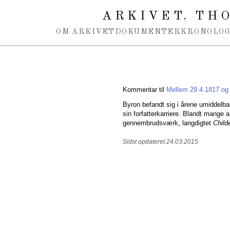
Spring navigation over
ARKIVET
THO
,
OM ARKIVET
DOKUMENTER
KRONOLOG
Kommentar til
Mellem 29.4.1817 og
Byron befandt sig i årene umiddelbar
sin forfatterkarriere. Blandt mange a
gennembrudsværk, langdigtet
Child
Sidst opdateret 24.03.2015