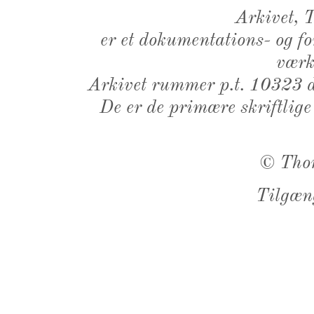
Arkivet,
er et dokumentations- og f
værk,
Arkivet rummer p.t. 10323 d
De er de primære skriftlige
©
Tho
Tilgæn