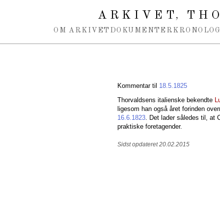
Spring navigation over
ARKIVET
THO
,
OM ARKIVET
DOKUMENTER
KRONOLOG
Kommentar til
18.5.1825
Thorvaldsens italienske bekendte
L
ligesom han også året forinden over
16.6.1823
. Det lader således til, at
praktiske foretagender.
Sidst opdateret 20.02.2015