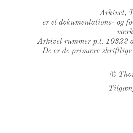
Arkivet,
er et dokumentations- og f
værk,
Arkivet rummer p.t. 10322 d
De er de primære skriftlige
©
Tho
Tilgæn