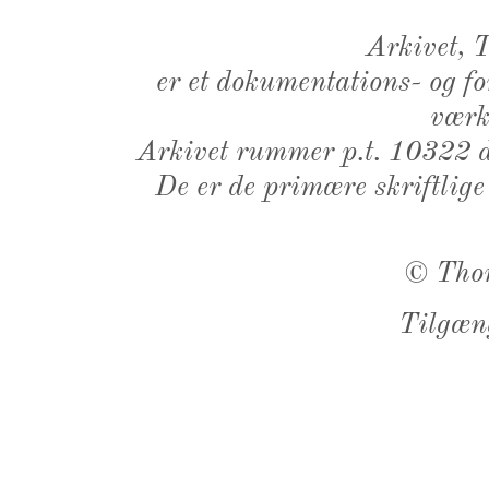
Arkivet,
er et dokumentations- og f
værk,
Arkivet rummer p.t. 10322 d
De er de primære skriftlige
©
Tho
Tilgæn