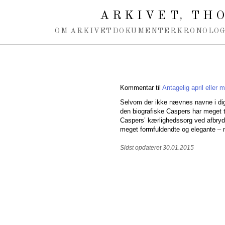
Spring navigation over
ARKIVET
THO
,
OM ARKIVET
DOKUMENTER
KRONOLOG
Kommentar til
Antagelig april eller 
Selvom der ikke nævnes navne i digt
den biografiske Caspers har meget ti
Caspers’ kærlighedssorg ved afbryde
meget formfuldendte og elegante –
Sidst opdateret 30.01.2015