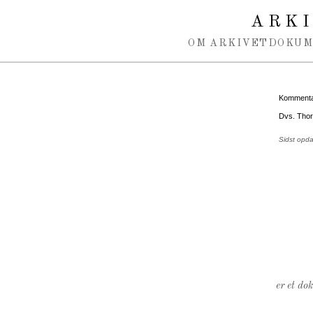
Spring navigation over
ARK
OM ARKIVET
DOKU
Kommentar
Dvs. Thor
Sidst opd
er et do