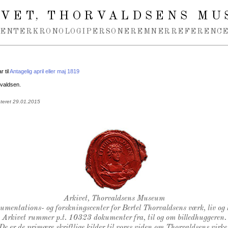
IVET
THORVALDSENS MU
,
MENTER
KRONOLOGI
PERSONER
EMNER
REFERENCE
 til
Antagelig april eller maj 1819
valdsen.
ateret 29.01.2015
Thorvaldsens Segl
Arkivet, Thorvaldsens Museum
kumentations- og forskningscenter for Bertel Thorvaldsens værk, liv og 
Arkivet rummer p.t. 10323 dokumenter fra, til og om billedhuggeren.
De er de primære skriftlige kilder til vores viden om Thorvaldsens virke