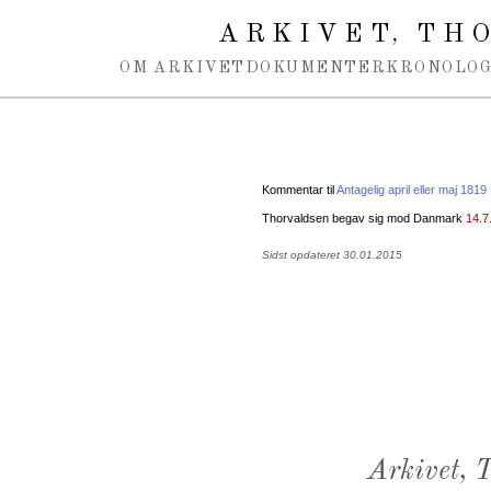
Spring navigation over
ARKIVET
THO
,
OM ARKIVET
DOKUMENTER
KRONOLOG
Kommentar til
Antagelig april eller maj 1819
Thorvaldsen begav sig mod Danmark
14.7
Sidst opdateret 30.01.2015
Arkivet,