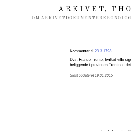
Spring navigation over
ARKIVET
THO
,
OM ARKIVET
DOKUMENTER
KRONOLOG
Kommentar til
23.3.1798
Dvs. Franco Trento, hvilket ville sig
beliggende i provinsen Trentino i d
Sidst opdateret 19.01.2015