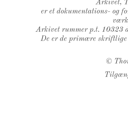
Arkivet,
er et dokumentations- og f
værk,
Arkivet rummer p.t. 10323 d
De er de primære skriftlige
©
Tho
Tilgæn