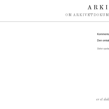
Spring navigation over
ARK
OM ARKIVET
DOKU
Kommentar
Den omtalt
Sidst opda
er et do