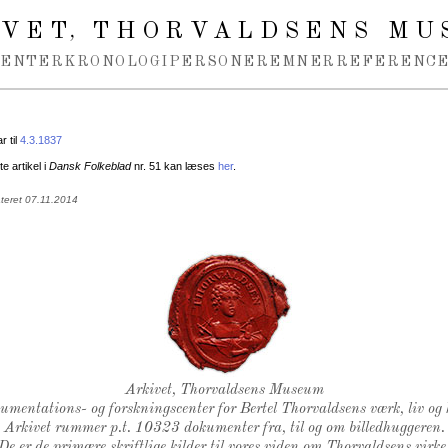
IVET
THORVALDSENS MU
,
MENTER
KRONOLOGI
PERSONER
EMNER
REFERENCE
 til
4.3.1837
e artikel i
Dansk Folkeblad
nr. 51 kan læses
her
.
teret 07.11.2014
Thorvaldsens Segl
Arkivet, Thorvaldsens Museum
kumentations- og forskningscenter for Bertel Thorvaldsens værk, liv og 
Arkivet rummer p.t. 10323 dokumenter fra, til og om billedhuggeren.
De er de primære skriftlige kilder til vores viden om Thorvaldsens virke