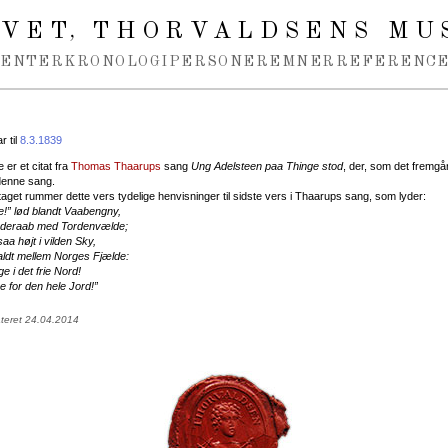
IVET
THORVALDSENS MU
,
MENTER
KRONOLOGI
PERSONER
EMNER
REFERENCE
 til
8.3.1839
 er et citat fra
Thomas Thaarups
sang
Ung Adelsteen paa Thinge stod
, der, som det fremgår
 denne sang.
 taget rummer dette vers tydelige henvisninger til sidste vers i Thaarups sang, som lyder:
!” lød blandt Vaabengny,
yderaab med Tordenvælde;
saa højt i vilden Sky,
jaldt mellem Norges Fjælde:
 i det frie Nord!
 for den hele Jord!”
ateret 24.04.2014