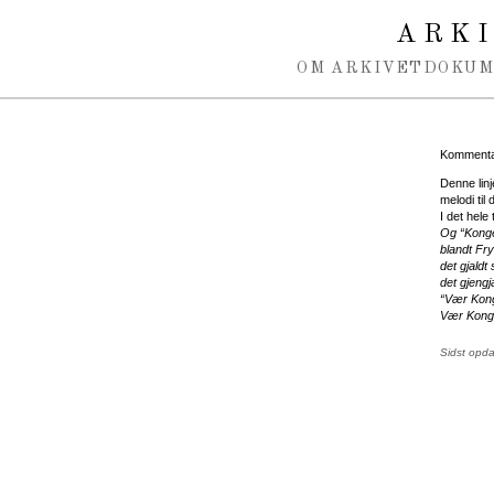
Spring navigation over
ARK
OM ARKIVET
DOKU
Kommentar
Denne linje
melodi til
I det hele
Og “Konge
blandt Fr
det gjaldt 
det gjeng
“Vær Konge
Vær Konge
Sidst opd