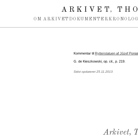
Spring navigation over
ARKIVET
THO
,
OM ARKIVET
DOKUMENTER
KRONOLOG
Kommentar til
Rytterstatuen af Józef Ponia
G. de Kieszkowski, op. cit., p. 219.
Sidst opdateret 25.11.2013
Arkivet,