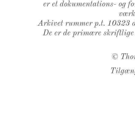
er et dokumentations- og f
værk,
Arkivet rummer p.t. 10323 d
De er de primære skriftlige
©
Tho
Tilgæn