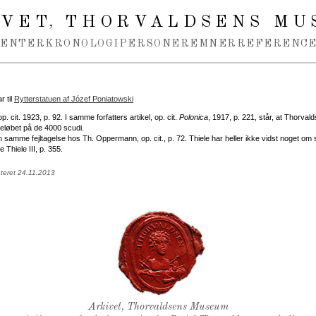
IVET
THORVALDSENS MU
,
MENTER
KRONOLOGI
PERSONER
EMNER
REFERENCE
 til
Rytterstatuen af Józef Poniatowski
op. cit. 1923, p. 92. I samme forfatters artikel, op. cit.
Polonica
, 1917, p. 221, står, at Thorvald
løbet på de 4000 scudi.
 samme fejltagelse hos Th. Oppermann, op. cit., p. 72. Thiele har heller ikke vidst noget om
 Thiele III, p. 355.
teret 24.11.2013
Thorvaldsens Segl
Arkivet, Thorvaldsens Museum