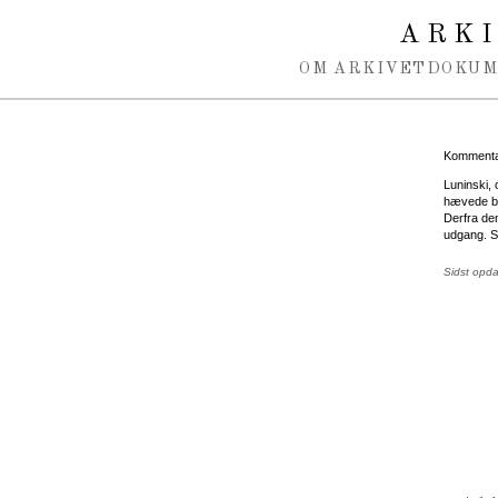
Spring navigation over
ARK
OM ARKIVET
DOKU
Kommentar
Luninski, 
hævede be
Derfra den
udgang. Se
Sidst opda