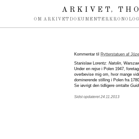
Spring navigation over
ARKIVET
THO
,
OM ARKIVET
DOKUMENTER
KRONOLOG
Kommentar til
Rytterstatuen af Józ
Stanislaw Lorentz:
Natolin
, Warszaw
Under en rejse i Polen 1947, foretage
overbevise mig om, hvor mange vid
dominerende stilling i Polen fra 1780
Se iøvrigt den tidligere omtalte
Guid
Sidst opdateret 24.11.2013