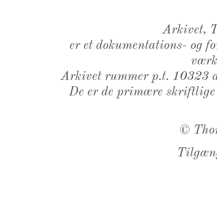
Arkivet,
er et dokumentations- og f
værk,
Arkivet rummer p.t. 10323 d
De er de primære skriftlige
©
Tho
Tilgæn