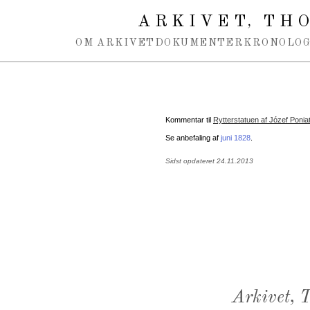
Spring navigation over
ARKIVET
THO
,
OM ARKIVET
DOKUMENTER
KRONOLOG
Kommentar til
Rytterstatuen af Józef Ponia
Se anbefaling af
juni 1828
.
Sidst opdateret 24.11.2013
Arkivet,