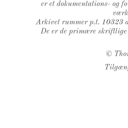
er et dokumentations- og f
værk,
Arkivet rummer p.t. 10323 d
De er de primære skriftlige
©
Tho
Tilgæn