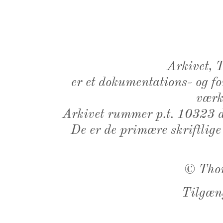
Arkivet,
er et dokumentations- og f
værk,
Arkivet rummer p.t. 10323 d
De er de primære skriftlige
©
Tho
Tilgæn