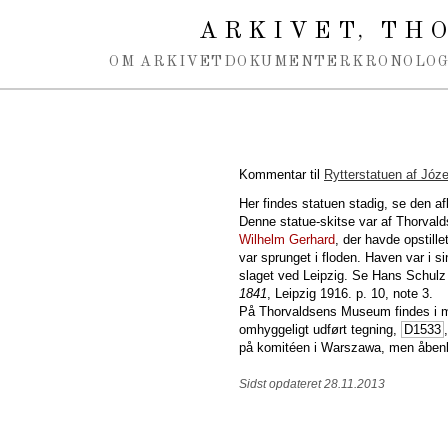
Spring navigation over
ARKIVET
THO
,
OM ARKIVET
DOKUMENTER
KRONOLOG
Kommentar til
Rytterstatuen af Józ
Her findes statuen stadig, se den af
Denne statue-skitse var af Thorval
Wilhelm Gerhard
, der havde opstill
var sprunget i floden. Haven var i si
slaget ved Leipzig. Se Hans Schulz
1841
, Leipzig 1916. p. 10, note 3.
På Thorvaldsens Museum findes i 
omhyggeligt udført tegning,
D1533
på komitéen i Warszawa, men åbenb
Sidst opdateret 28.11.2013