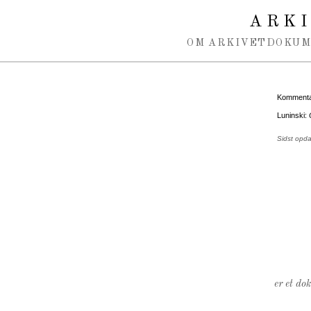
Spring navigation over
ARK
OM ARKIVET
DOKU
Kommentar
Luninski:
Sidst opda
er et do