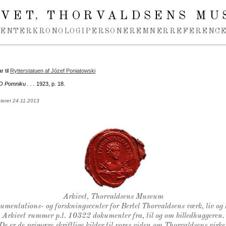
IVET
THORVALDSENS MU
,
MENTER
KRONOLOGI
PERSONER
EMNER
REFERENCE
 til
Rytterstatuen af Józef Poniatowski
O Pomniku . . .
1923, p. 18.
teret 24.11.2013
Thorvaldsens Segl
Arkivet, Thorvaldsens Museum
kumentations- og forskningscenter for Bertel Thorvaldsens værk, liv og 
Arkivet rummer p.t. 10322 dokumenter fra, til og om billedhuggeren.
De er de primære skriftlige kilder til vores viden om Thorvaldsens virke