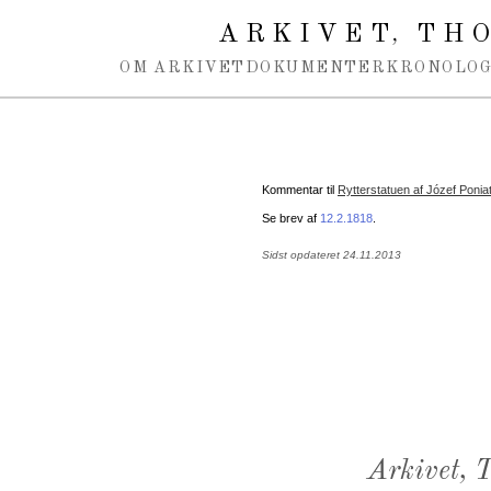
Spring navigation over
ARKIVET
THO
,
OM ARKIVET
DOKUMENTER
KRONOLOG
Kommentar til
Rytterstatuen af Józef Ponia
Se brev af
12.2.1818
.
Sidst opdateret 24.11.2013
Arkivet,