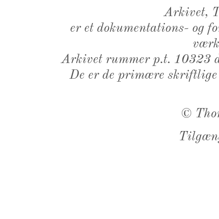
Arkivet,
er et dokumentations- og f
værk,
Arkivet rummer p.t. 10323 d
De er de primære skriftlige
©
Tho
Tilgæn