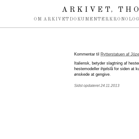
Spring navigation over
ARKIVET
THO
,
OM ARKIVET
DOKUMENTER
KRONOLOG
Kommentar til
Rytterstatuen af Józ
Italiensk, betyder slagtning af heste
hestemodeller ihjelslå for siden at 
ønskede at gengive.
Sidst opdateret 24.11.2013