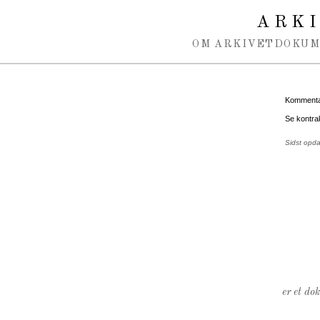
Spring navigation over
ARK
OM ARKIVET
DOKU
Kommentar
Se kontra
Sidst opda
er et do