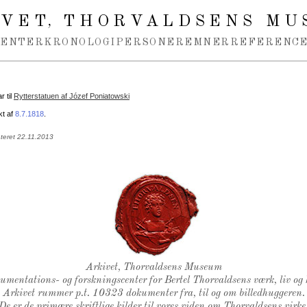
IVET
THORVALDSENS MU
,
MENTER
KRONOLOGI
PERSONER
EMNER
REFERENCE
 til
Rytterstatuen af Józef Poniatowski
kt af
8.7.1818
.
teret 22.11.2013
Thorvaldsens Segl
Arkivet, Thorvaldsens Museum
kumentations- og forskningscenter for Bertel Thorvaldsens værk, liv og 
Arkivet rummer p.t. 10323 dokumenter fra, til og om billedhuggeren.
De er de primære skriftlige kilder til vores viden om Thorvaldsens virke