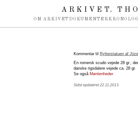
Spring navigation over
ARKIVET
THO
,
OM ARKIVET
DOKUMENTER
KRONOLOG
Kommentar til
Rytterstatuen af Józ
En romersk scudo vejede 28 gr.; dera
danske rigsdalere vejede ca. 28 gr.
Se også
Møntenheder
.
Sidst opdateret 22.11.2013