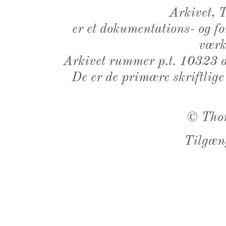
Arkivet,
er et dokumentations- og f
værk,
Arkivet rummer p.t. 10323 d
De er de primære skriftlige
©
Tho
Tilgæn