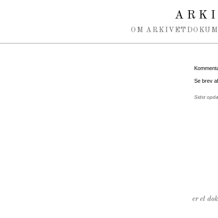
Spring navigation over
ARK
OM ARKIVET
DOKU
Kommentar
Se brev a
Sidst opda
er et do