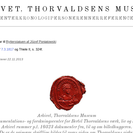
IVET
THORVALDSENS MU
,
MENTER
KRONOLOGI
PERSONER
EMNER
REFERENCE
 til
Rytterstatuen af Józef Poniatowski
f
7.3.1817
og Thiele II, s. 324f.
teret 22.11.2013
Thorvaldsens Segl
Arkivet, Thorvaldsens Museum
kumentations- og forskningscenter for Bertel Thorvaldsens værk, liv og 
Arkivet rummer p.t. 10323 dokumenter fra, til og om billedhuggeren.
De er de primære skriftlige kilder til vores viden om Thorvaldsens virke