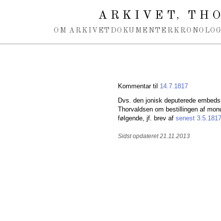
Spring navigation over
ARKIVET
THO
,
OM ARKIVET
DOKUMENTER
KRONOLOG
Kommentar til
14.7.1817
Dvs. den jonisk deputerede embe
Thorvaldsen om bestillingen af mo
følgende, jf. brev af
senest 3.5.181
Sidst opdateret 21.11.2013