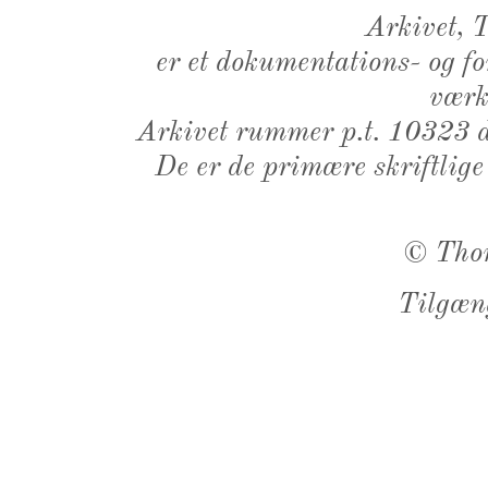
Arkivet,
er et dokumentations- og f
værk,
Arkivet rummer p.t. 10323 d
De er de primære skriftlige
©
Tho
Tilgæn