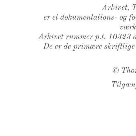
Arkivet,
er et dokumentations- og f
værk,
Arkivet rummer p.t. 10323 d
De er de primære skriftlige
©
Tho
Tilgæn