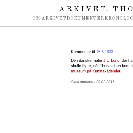
Spring navigation over
ARKIVET
THO
,
OM ARKIVET
DOKUMENTER
KRONOLOG
Kommentar til
15.6.1833
Den danske maler
J.L. Lund
, der h
skulle flytte, når Thorvaldsen kom til
museum på Kunstakademiet
.
Sidst opdateret 29.02.2016