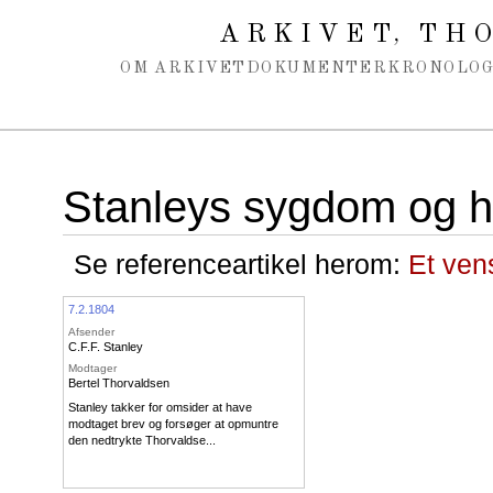
Spring navigation over
ARKIVET
THO
,
OM ARKIVET
DOKUMENTER
KRONOLOG
Stanleys sygdom og h
Se referenceartikel herom:
Et ven
7.2.1804
Afsender
C.F.F. Stanley
Modtager
Bertel Thorvaldsen
Stanley takker for omsider at have
modtaget brev og forsøger at opmuntre
den nedtrykte Thorvaldse...