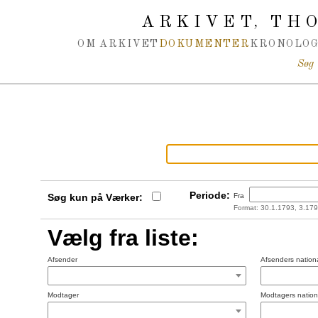
Spring navigation over
ARKIVET
THO
,
OM ARKIVET
DOKUMENTER
KRONOLOG
Søg
Periode:
Søg kun på Værker:
Fra
Format: 30.1.1793, 3.179
Vælg fra liste:
Afsender
Afsenders nationa
Modtager
Modtagers nationa