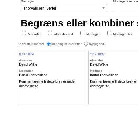
Modtager
Modtagers nationa
Begræns eller kombiner
Afsender
Afsendersted
Modtager
Modtagersted
Sorter dokumenter
kronologisk eller efter
hyppighed.
8.11.1829
22.7.1837
Afsender
Afsender
David Wilkie
David Wilkie
Modtager
Modtager
Bertel Thorvaldsen
Bertel Thorvaldsen
Kommentarerne til dette brev er under
Kommentarerne til dette brev er
udarbejdelse.
udarbejdelse.