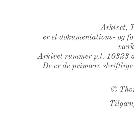
Arkivet,
er et dokumentations- og f
værk,
Arkivet rummer p.t. 10323 d
De er de primære skriftlige
©
Tho
Tilgæn