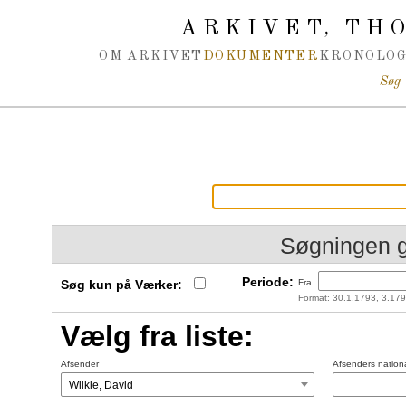
Spring navigation over
ARKIVET
THO
,
OM ARKIVET
DOKUMENTER
KRONOLOG
Søg
Søgningen 
Periode:
Søg kun på Værker:
Fra
Format: 30.1.1793, 3.179
Vælg fra liste:
Afsender
Afsenders nationa