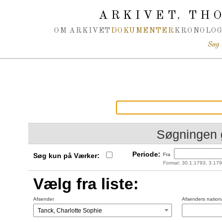
Spring navigation over
ARKIVET
THO
,
OM ARKIVET
DOKUMENTER
KRONOLOG
Søg
Søgningen 
Periode:
Søg kun på Værker:
Fra
Format: 30.1.1793, 3.179
Vælg fra liste:
Afsender
Afsenders nationa