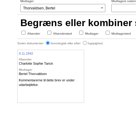
Modtager
Modtagers nationa
Begræns eller kombiner
Afsender
Afsendersted
Modtager
Modtagersted
Sorter dokumenter
kronologisk eller efter
hyppighed.
9.11.1842
Afsender
Charlotte Sophie Tanck
Modtager
Bertel Thorvaldsen
Kommentarerne til dette brev er under
udarbejdelse.