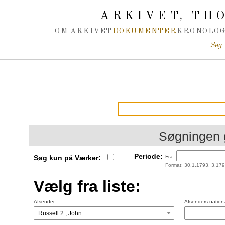
Spring navigation over
ARKIVET
THO
,
OM ARKIVET
DOKUMENTER
KRONOLOG
Søg
Søgningen 
Periode:
Søg kun på Værker:
Fra
Format: 30.1.1793, 3.179
Vælg fra liste:
Afsender
Afsenders nationa