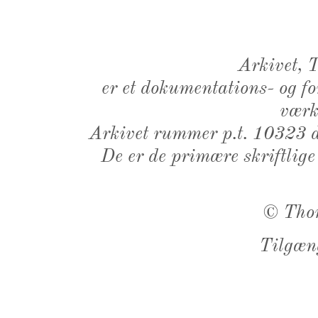
Arkivet,
er et dokumentations- og f
værk,
Arkivet rummer p.t. 10323 d
De er de primære skriftlige
©
Tho
Tilgæn