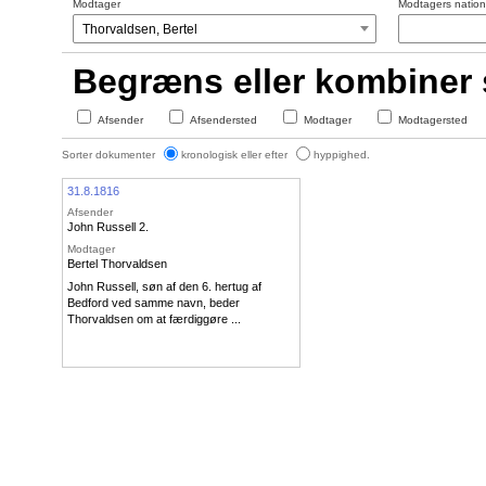
Modtager
Modtagers nationa
Begræns eller kombiner
Afsender
Afsendersted
Modtager
Modtagersted
Sorter dokumenter
kronologisk eller efter
hyppighed.
31.8.1816
Afsender
John Russell 2.
Modtager
Bertel Thorvaldsen
John Russell, søn af den 6. hertug af
Bedford ved samme navn, beder
Thorvaldsen om at færdiggøre ...