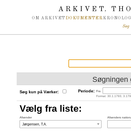
Spring navigation over
ARKIVET
THO
,
OM ARKIVET
DOKUMENTER
KRONOLOG
Søg
Søgningen 
Periode:
Søg kun på Værker:
Fra
Format: 30.1.1793, 3.179
Vælg fra liste:
Afsender
Afsenders nationa