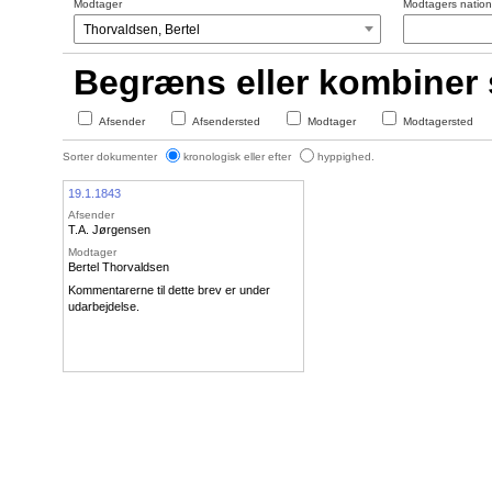
Modtager
Modtagers nationa
Begræns eller kombiner
Afsender
Afsendersted
Modtager
Modtagersted
Sorter dokumenter
kronologisk eller efter
hyppighed.
19.1.1843
Afsender
T.A. Jørgensen
Modtager
Bertel Thorvaldsen
Kommentarerne til dette brev er under
udarbejdelse.