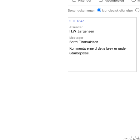
Afsender
Afsendersted
M
Sorter dokumenter
kronologisk eller efter
5.11.1842
Afsender
H.W. Jørgensen
Modtager
Bertel Thorvaldsen
Kommentarerne til dette brev er under
udarbejdelse.
er et do