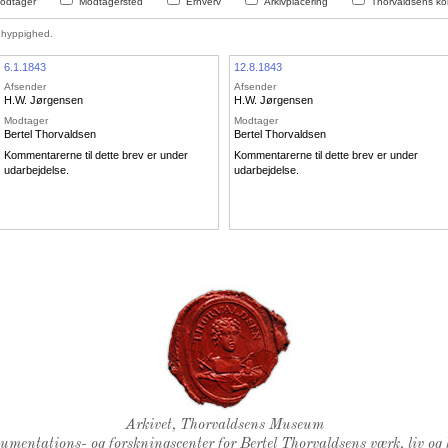
odtager
Modtagersted
Erhverv
Arkivplacering
Thorvaldsens kon
hyppighed.
6.1.1843
12.8.1843
Afsender
Afsender
H.W. Jørgensen
H.W. Jørgensen
Modtager
Modtager
Bertel Thorvaldsen
Bertel Thorvaldsen
Kommentarerne til dette brev er under
Kommentarerne til dette brev er under
udarbejdelse.
udarbejdelse.
Thorvaldsens Segl
Arkivet, Thorvaldsens Museum
kumentations- og forskningscenter for Bertel Thorvaldsens værk, liv og 