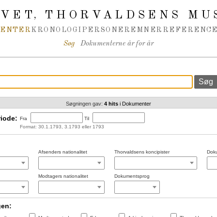
IVET
THORVALDSENS MU
,
MENTER
KRONOLOGI
PERSONER
EMNER
REFERENCE
Søg
Dokumenterne år for år
Søgningen gav:
4 hits
i Dokumenter
iode:
Fra
Til
Format: 30.1.1793, 3.1793 eller 1793
Afsenders nationalitet
Thorvaldsens koncipister
Doku
Modtagers nationalitet
Dokumentsprog
gen: