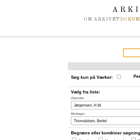
Spring navigation over
ARK
OM ARKIVET
DOKU
Per
Søg kun på Værker:
Vælg fra liste:
Afsender
Modtager
Begræns eller kombiner søgnin