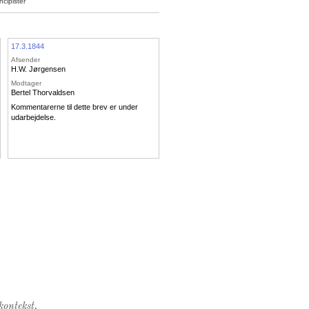
cipister
17.3.1844
Afsender
H.W. Jørgensen
Modtager
Bertel Thorvaldsen
Kommentarerne til dette brev er under
udarbejdelse.
kontekst.