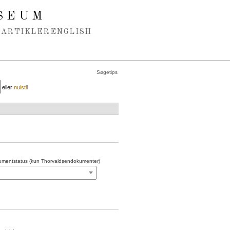
SEUM
ARTIKLER
ENGLISH
Søgetips
eller
nulstil
mentstatus (kun Thorvaldsendokumenter)