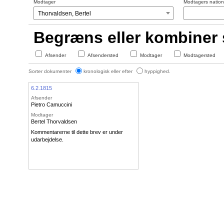
Modtager
Modtagers nationa
Begræns eller kombiner
Afsender
Afsendersted
Modtager
Modtagersted
Sorter dokumenter
kronologisk eller efter
hyppighed.
6.2.1815
Afsender
Pietro Camuccini
Modtager
Bertel Thorvaldsen
Kommentarerne til dette brev er under
udarbejdelse.