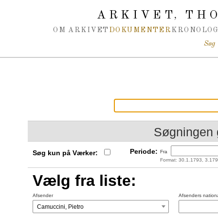
Spring navigation over
ARKIVET
THO
,
OM ARKIVET
DOKUMENTER
KRONOLOG
Søg
Søgningen 
Periode:
Søg kun på Værker:
Fra
Format: 30.1.1793, 3.179
Vælg fra liste:
Afsender
Afsenders nationa