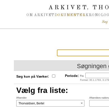
Spring navigation over
ARKIVET
THO
,
OM ARKIVET
DOKUMENTER
KRONOLOG
Søg
Søgningen 
Periode:
Søg kun på Værker:
Fra
Format: 30.1.1793, 3.179
Vælg fra liste:
Afsender
Afsenders nationa