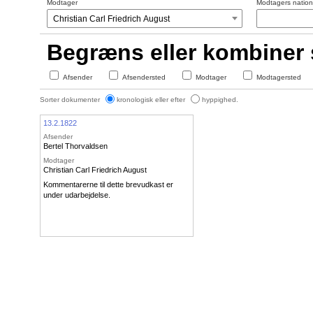
Modtager
Modtagers nationa
Begræns eller kombiner
Afsender
Afsendersted
Modtager
Modtagersted
Sorter dokumenter
kronologisk eller efter
hyppighed.
13.2.1822
Afsender
Bertel Thorvaldsen
Modtager
Christian Carl Friedrich August
Kommentarerne til dette brevudkast er
under udarbejdelse.