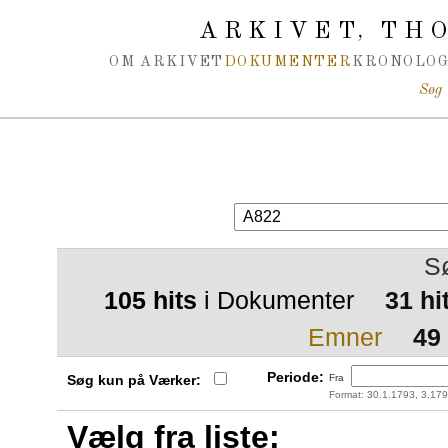
Spring navigation over
ARKIVET
THO
,
OM ARKIVET
DOKUMENTER
KRONOLOG
Søg
S
105 hits
i Dokumenter
31 hi
Emner
49
Periode:
Søg kun på Værker:
Fra
Format: 30.1.1793, 3.179
Vælg fra liste: