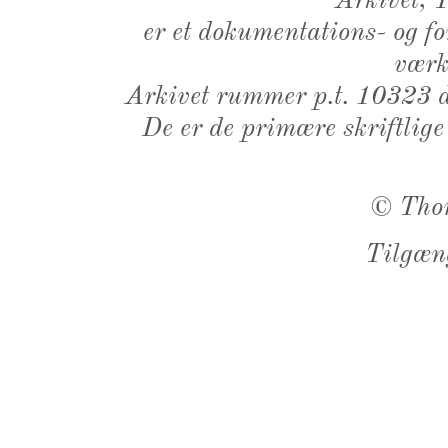
Arkivet,
er et dokumentations- og f
værk,
Arkivet rummer p.t. 10323 d
De er de primære skriftlige
©
Tho
Tilgæn