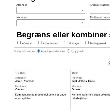
Afsender
Afsenders nationa
Modtager
Modtagers nationa
Begræns eller kombiner
Afsender
Afsendersted
Modtager
Modtagersted
Sorter dokumenter
kronologisk eller efter
hyppighed.
1.6.1844
1849
Afsender
Afsender
Alfred Reumont
Just Mathias Thiele
Modtager
Modtager
Omnes
Omnes
Kommentarerne til dette dokument er under
Kommentarerne til dette dokume
udarbejdelse.
udarbejdelse.