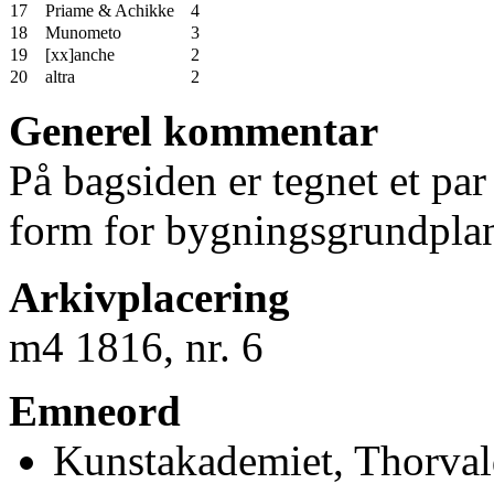
17
Priame & Achikke
4
18
Munometo
3
19
[xx]anche
2
20
altra
2
Generel kommentar
På bagsiden er tegnet et par
form for bygningsgrundpla
Arkivplacering
m4 1816, nr. 6
Emneord
Kunstakademiet, Thorval