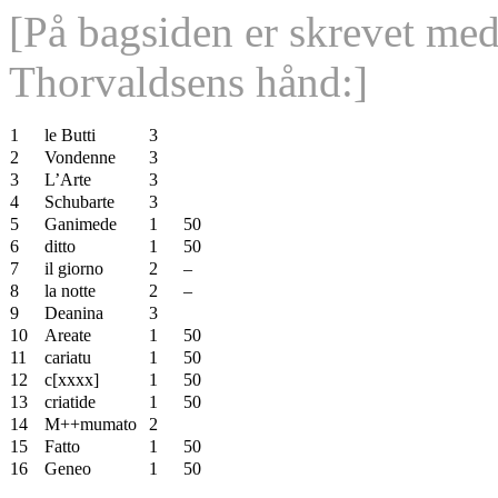
[På bagsiden er skrevet med
Thorvaldsens hånd:]
1
le Butti
3
2
Vondenne
3
3
L’Arte
3
4
Schubarte
3
5
Ganimede
1
50
6
ditto
1
50
7
il giorno
2
–
8
la notte
2
–
9
Deanina
3
10
Areate
1
50
11
cariatu
1
50
12
c[xxxx]
1
50
13
criatide
1
50
14
M++mumato
2
15
Fatto
1
50
16
Geneo
1
50