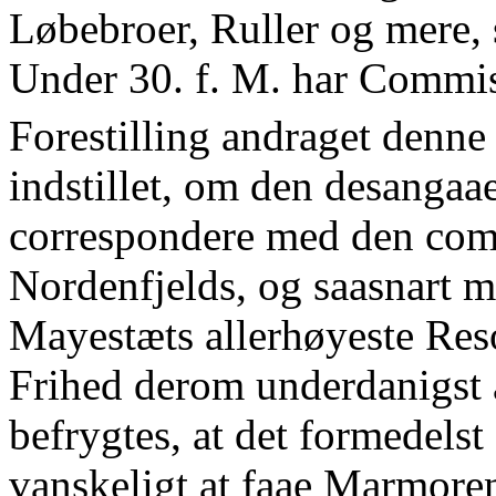
Løbebroer, Ruller og mere, 
Under 30. f. M. har Commis
Forestilling andraget denne
indstillet, om den desanga
correspondere med den co
Nordenfjelds, og saasnart 
Mayestæts allerhøyeste Reso
Frihed derom underdanigst a
befrygtes, at det formedelst
vanskeligt at faae Marmore