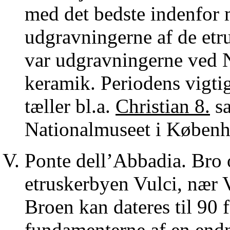
med det bedste indenfor 
udgravningerne af de etr
var udgravningerne ved No
keramik. Periodens vigti
tæller bl.a.
Christian 8.
sa
Nationalmuseet i Københ
Ponte dell’Abbadia. Bro 
etruskerbyen Vulci, nær V
Broen kan dateres til 90 f
fundamenterne af en endn