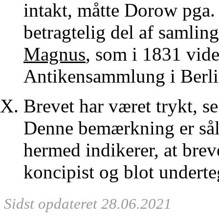
intakt, måtte Dorow pga
betragtelig del af samlin
Magnus
, som i 1831 vide
Antikensammlung i Berlin
Brevet har været trykt, s
Denne bemærkning er sål
hermed indikerer, at brev
koncipist og blot underte
Sidst opdateret 28.06.2021