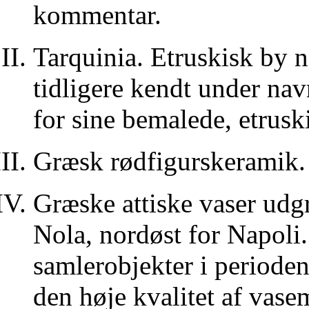
kommentar.
Tarquinia. Etruskisk by n
tidligere kendt under na
for sine bemalede, etrusk
Græsk rødfigurskeramik.
Græske attiske vaser udg
Nola, nordøst for Napoli.
samlerobjekter i periode
den høje kvalitet af vas