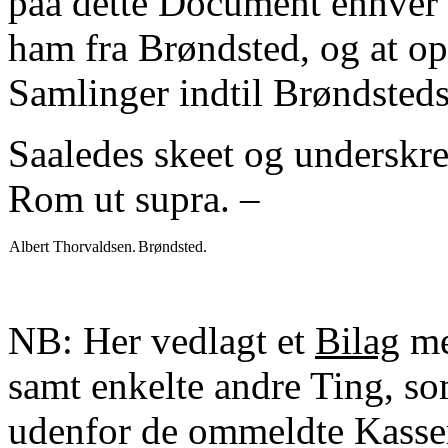
paa dette Document enhver 
ham fra Brøndsted, og at o
Samlinger indtil Brøndsted
Saaledes skeet og underskre
Rom ut supra. –
Albert Thorvaldsen.
Brøndsted.
NB: Her vedlagt et
Bilag
me
samt enkelte andre Ting, s
udenfor de ommeldte Kasser