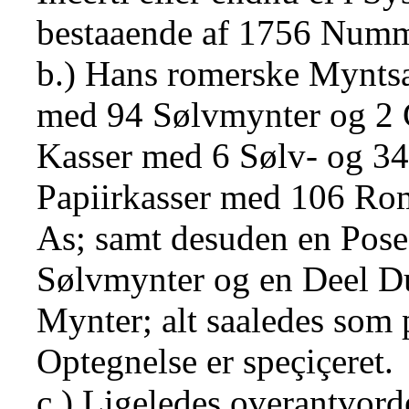
bestaaende af 1756 Numme
b.) Hans romerske Myntsa
med 94 Sølvmynter og 2 
Kasser med 6 Sølv- og 3
Papiirkasser med 106 Ro
As; samt desuden en Po
Sølvmynter og en Deel Du
Mynter; alt saaledes som 
Optegnelse er speçiçeret.
c.) Ligeledes overantvord