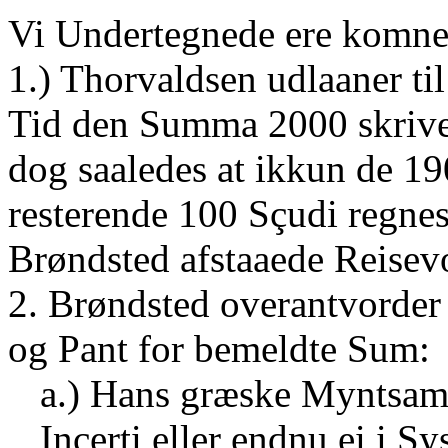
Vi Undertegnede ere komne
1.) Thorvaldsen udlaaner ti
Tid den Summa 2000 skrive
dog saaledes at ikkun de 19
resterende 100 Sçudi regnes
Brøndsted afstaaede Reisev
2. Brøndsted overantvorder
og Pant for bemeldte Sum:
a.) Hans græske Myntsaml
Incerti eller endnu ei i S