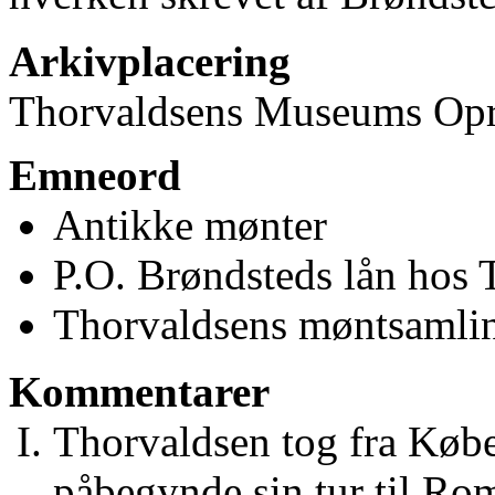
Arkivplacering
Thorvaldsens Museums Opre
Emneord
Antikke mønter
P.O. Brøndsteds lån hos 
Thorvaldsens møntsamli
Kommentarer
Thorvaldsen tog fra Køb
påbegynde sin tur til R