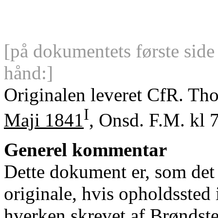
[på dokumentets første sid
hånd:]
Originalen leveret CfR. Tho
I
Maji 1841
, Onsd. F.M. kl 7
Generel kommentar
Dette dokument er, som det f
originale, hvis opholdssted
hverken skrevet af Brøndste