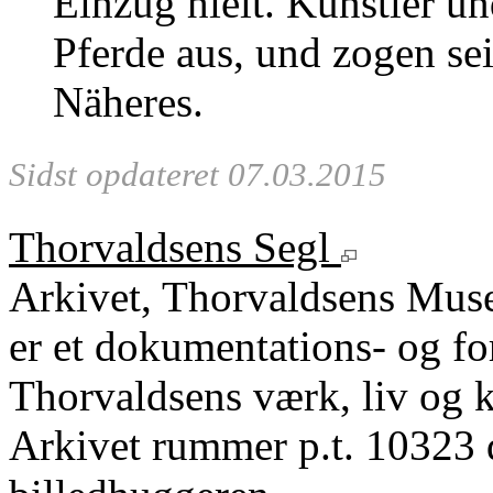
Einzug hielt. Künstler u
Pferde aus, und zogen se
Näheres.
Sidst opdateret 07.03.2015
Thorvaldsens Segl
Arkivet, Thorvaldsens Mu
er et dokumentations- og fo
Thorvaldsens værk, liv og k
Arkivet rummer p.t. 10323 