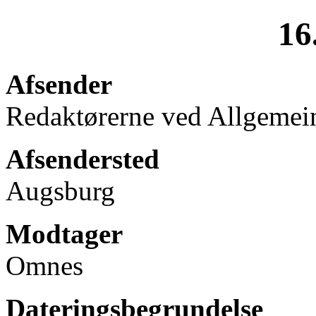
16
Afsender
Redaktørerne ved Allgemei
Afsendersted
Augsburg
Modtager
Omnes
Dateringsbegrundelse