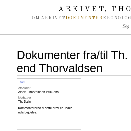
Spring navigation over
ARKIVET
THO
,
OM ARKIVET
DOKUMENTER
KRONOLOG
Søg
Dokumenter fra/til Th. 
end Thorvaldsen
1876
Afsender
Albert Thorvaldsen Wilckens
Modtager
Th. Stein
Kommentarerne til dette brev er under
udarbejdelse.