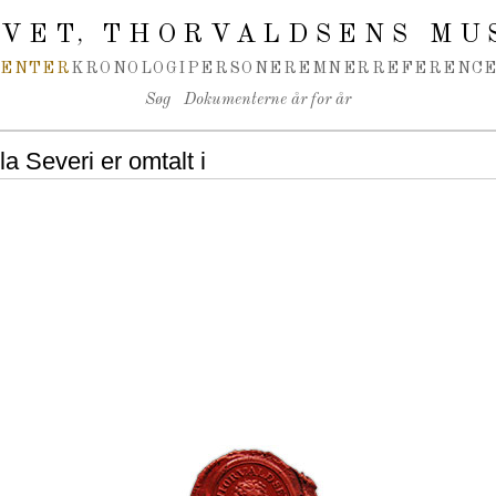
IVET
THORVALDSENS MU
,
MENTER
KRONOLOGI
PERSONER
EMNER
REFERENCE
Søg
Dokumenterne år for år
 Severi er omtalt i