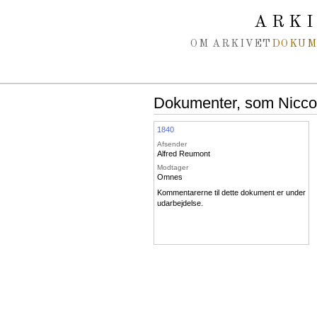
Spring navigation over
ARK
OM ARKIVET
DOKU
Dokumenter, som Niccola
1840
Afsender
Alfred Reumont
Modtager
Omnes
Kommentarerne til dette dokument er under
udarbejdelse.