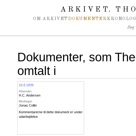
Spring navigation over
ARKIVET
THO
,
OM ARKIVET
DOKUMENTER
KRONOLOG
Søg
Dokumenter, som Theo
omtalt i
16.8.1839
Afsender
H.C. Andersen
Modtager
Jonas Collin
Kommentarerne til dette dokument er under
udarbejdelse.