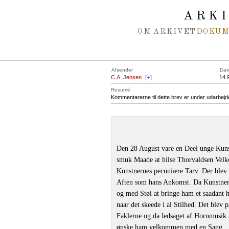
Spring navigation over
ARK
OM ARKIVET
DOKU
Afsender
Dat
C.A. Jensen
[
+
]
14.
Resumé
Kommentarerne til dette brev er under udarbejd
Den 28 August vare en Deel unge Kunst
smuk Maade at hilse Thorvaldsen Vel
Kunstnernes pecuniære Tarv. Der blev
Aften som hans Ankomst. Da Kunstnerne
og med Støi at bringe ham et saadant h
naar det skeede i al Stilhed. Det blev
Faklerne og da ledsaget af Hornmusik 
ønske ham velkommen med en Sang