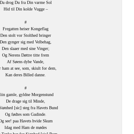
Da drog Du fra Din varme Sol
Hid til Din kolde Vugge –
#
Fregatten heiser Kongeflag
Den stolt vor Stolthed bringer
Den gynger sig med Velbehag,
Den slaaer med sine Vinger;
Og Nerens Døttre titte frem
Af Søens dybe Vande,
 ham at see, som, skiult for dem,
Kan deres Billed danne.
#
iin gamle, gyldne Morgenstund
De drage sig til Minde,
Siønhed [sic] steg fra Havets Bund
Og fødtes som Gudinde.
Og see! paa Havets hvide Skum
Idag med Ham de mødes