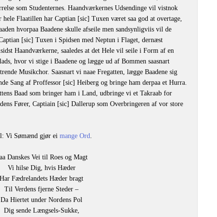
relse som Studenternes. Haandværkernes Udsendinge vil vistnok
 hele Flaatillen har Captian [sic] Tuxen været saa god at overtage,
Maaden hvorpaa Baadene skulle afseile men sandsynligviis vil de
. Captian [sic] Tuxen i Spidsen med Neptun i Flaget, dernæst
sidst Haandværkerne, saaledes at det Hele vil seile i Form af en
lads, hvor vi stige i Baadene og lægge ud af Bommen saasnart
f trende Musikchor. Saasnart vi naae Fregatten, lægge Baadene sig
nde Sang af Proffessor [sic] Heiberg og bringe ham derpaa et Hurra.
attens Baad som bringer ham i Land, udbringe vi et Takraab for
r dens Fører, Captiain [sic] Dallerup som Overbringeren af vor store
l: Vi Sømænd gjør ei
mange Ord
.
aa Danskes Vei til Roes og Magt
Vi hilse Dig, hvis Hæder
Har Fædrelandets Hæder bragt
Til Verdens fjerne Steder –
Da Hiertet under Nordens Pol
Dig sende Længsels-Sukke,