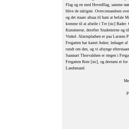
Flag og en med Hovedflag, samme stør
blive de talrigste. Overcomandoen over
og det staaer altsaa til ham at befale 
komme til at afseile i Tre [sic] Rader
Kunstnerne, derefter Studenterne og til
Vinkel. Alarmpladsen er paa Larsens P
Fregatten har kastet Anker, ledsaget a
rundt om den, og vi afsynge efterstaae
Saasnart Thorvaldsen er stegen i Freg
Fregatten Rote [sic], og dernæst et fo
Landsmand.
Me
P