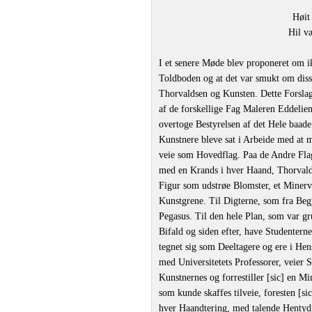
Høit
Hil v
I et senere Møde blev proponeret om 
Toldboden og at det var smukt om dis
Thorvaldsen og Kunsten. Dette Forslag
af de forskellige Fag Maleren Eddelien
overtoge Bestyrelsen af det Hele baad
Kunstnere bleve sat i Arbeide med at m
veie som Hovedflag. Paa de Andre Flag
med en Krands i hver Haand, Thorvalds
Figur som udstrøe Blomster, et Minerv
Kunstgrene. Til Digterne, som fra Beg
Pegasus. Til den hele Plan, som var gr
Bifald og siden efter, have Studentern
tegnet sig som Deeltagere og ere i Hen
med Universitetets Professorer, veier 
Kunstnernes og forrestiller [sic] en 
som kunde skaffes tilveie, foresten [s
hver Haandtering, med talende Hentydn