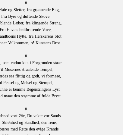
#
Høie og Sletter, fra grønnende Eng,
Fra Byer og duftende Skove,
ublende Læber, fra klingende Streng,
Fra Havets høitbrusende Vove,
andboens Hytte, fra Herskerens Slot
oner Velkommen, o! Kunstens Drot.
#
, som endnu kun i Forgrunden staae
il Musernes straalende Tempel,
rdes saa flittig og godt, vi formaae,
d Pensel og Meisel og Stempel, –
unne ei tæmme Begeistringens Lyst
ud maae den strømme af fulde Bryst.
#
abned vort Øie, Du vakte vor Sands
r Skiønhed og Sandhed, den rene;
bærer med Rette den evige Krands