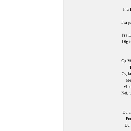
Fra 
Fra j
Fra L
Dig t
Og Vi
T
Og fæ
Me
Vi k
Nei, 
Du a
Fo
Du 