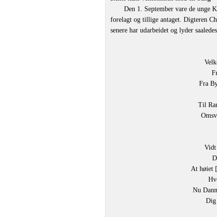
Den 1. September vare de unge Ku
forelagt og tillige antaget. Digteren 
senere har udarbeidet og lyder saaledes
Velk
F
Fra By
Til Ra
Omsvæ
Vidt
D
At høiet 
Hvo
Nu Danma
Dig