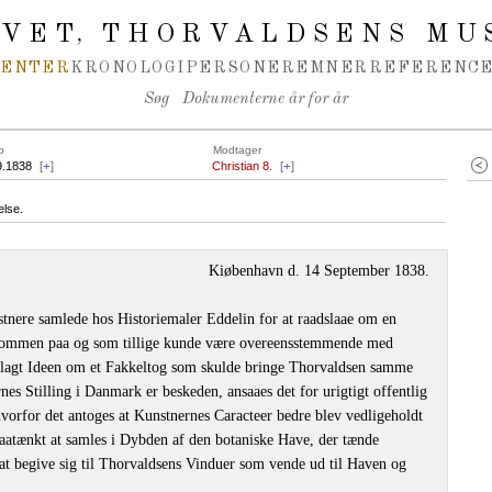
IVET
THORVALDSENS MU
,
MENTER
KRONOLOGI
PERSONER
EMNER
REFERENCE
Søg
Dokumenterne år for år
o
Modtager
9.1838
[
+
]
Christian 8.
[
+
]
else.
Kiøbenhavn d. 14 September 1838.
nere samlede hos Historiemaler Eddelin for at raadslaae om en
kommen paa og som tillige kunde være overeensstemmende med
 lagt Ideen om et Fakkeltog som skulde bringe Thorvaldsen samme
s Stilling i Danmark er beskeden, ansaaes det for urigtigt offentlig
vorfor det antoges at Kunstnernes Caracteer bedre blev vedligeholdt
 paatænkt at samles i Dybden af den botaniske Have, der tænde
at begive sig til Thorvaldsens Vinduer som vende ud til Haven og