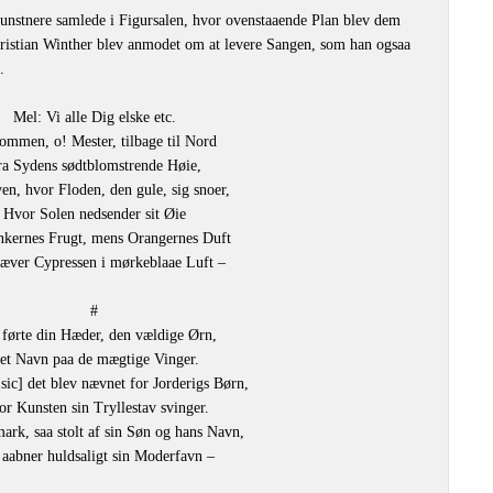
nstnere samlede i Figursalen, hvor ovenstaaende Plan blev dem
Christian Winther blev anmodet om at levere Sangen, som han ogsaa
.
Mel: Vi alle Dig elske etc.
ommen, o! Mester, tilbage til Nord
ra Sydens sødtblomstrende Høie,
en, hvor Floden, den gule, sig snoer,
Hvor Solen nedsender sit Øie
nkernes Frugt, mens Orangernes Duft
ver Cypressen i mørkeblaae Luft –
#
 førte din Hæder, den vældige Ørn,
et Navn paa de mægtige Vinger.
[sic] det blev nævnet for Jorderigs Børn,
r Kunsten sin Tryllestav svinger.
rk, saa stolt af sin Søn og hans Navn,
 aabner huldsaligt sin Moderfavn –