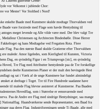
Af Laurens gudviede Grene!
 lyde vor Velkomst i jublende Chor:
ære vor Mester! Vor Stolthed i Nord!
ikke enkelte Baade med Kunstnere skulde modtage Thorvaldsen ved
se Baade vare forzirede med Flage som havde Hentydning til
 antoges meget levende og Alle vilde være med. Der blev valgt Tre
, Medalleur Christensen og Architecten Bindesbølle. Disse Herrer
e Fakkeltoget og hans Modtagelse ved Fregatten Rota. Flere
ale Flag. Paa den største Baad skulde Gratierne efter Thorvaldsen
 ere malede: Amor ligeledes, som Kierlighed til Kunsten, Victoria
ens Dag, en qvindelig Figur i en Triumpvogn [sic], en qvindelig
a Hoved, Tre Flag med Attributter hentydende paa de Tre forskellige
yndelsen deelte Kunstnernes Planer er der malt den bevingede Hest
undlagt og sat i Værk af de unge Kunstnere har fundet almindeligt
e ønsket at deeltage i Toget. Tre til Fire Hundrede saadanne have
seende til malede Flag blevne assisteret af Kunstnerne. Paa Baaden
Studenternes Hovedflag, som i Størrelse er eenssvarende med
Minerva. Paa de Andre ere Flag med sindrige Hentydninger, saa mange
ic] Nationalflag. Haandværkerne sende Repræsentanter, een Baad fra
inger paa deres Flag. Industriforeningen sende Ti Baade, alle med