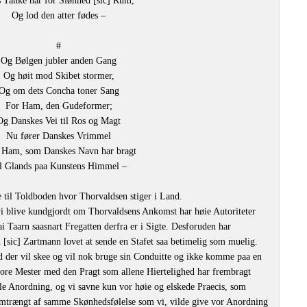
 Tanke har for Siønhed [sic] Rum,
Og lod den atter fødes –
#
Og Bølgen jubler anden Gang
Og høit mod Skibet stormer,
Og om dets Concha toner Sang
For Ham, den Gudeformer;
Og Danskes Vei til Ros og Magt
Nu fører Danskes Vrimmel
Ham, som Danskes Navn har bragt
l Glands paa Kunstens Himmel –
 til Toldboden hvor Thorvaldsen stiger i Land.
i blive kundgjordt om Thorvaldsens Ankomst har høie Autoriteter
lai Taarn saasnart Fregatten derfra er i Sigte. Desforuden har
sic] Zartmann lovet at sende en Stafet saa betimelig som muelig.
d der vil skee og vil nok bruge sin Conduitte og ikke komme paa en
ore Mester med den Pragt som allene Hiertelighed har frembragt
le Anordning, og vi savne kun vor høie og elskede Praecis, som
nemtrængt af samme Skønhedsfølelse som vi, vilde give vor Anordning