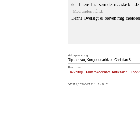
den finere Tact som det maaske kunde
[Med anden hånd:]
Denne Oversigt er bleven mig meddeel
Arkivplacering
Rigsarkivet, Kongehusarkivet, Christian 8.
Emneord
Fakkeltog
·
Kunstakademiet, Antiksalen
·
Thorv
Sidst opdateret 03.01.2019