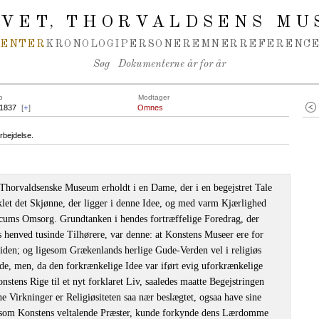
IVET
THORVALDSENS MU
,
MENTER
KRONOLOGI
PERSONER
EMNER
REFERENCE
Søg
Dokumenterne år for år
o
Modtager
.1837
[
+
]
Omnes
rbejdelse.
 Thorvaldsenske Museum erholdt i en Dame, der i en begejstret Tale
klet det Skjønne, der ligger i denne Idee, og med varm Kjærlighed
licums Omsorg. Grundtanken i hendes fortræffelige Foredrag, der
s henved tusinde Tilhørere, var denne: at Konstens Museer ere for
iden; og ligesom Grækenlands herlige Gude-Verden vel i religiøs
de, men, da den forkrænkelige Idee var iført evig uforkrænkelige
stens Rige til et nyt forklaret Liv, saaledes maatte Begejstringen
ine Virkninger er Religiøsiteten saa nær beslægtet, ogsaa have sine
, som Konstens veltalende Præster, kunde forkynde dens Lærdomme