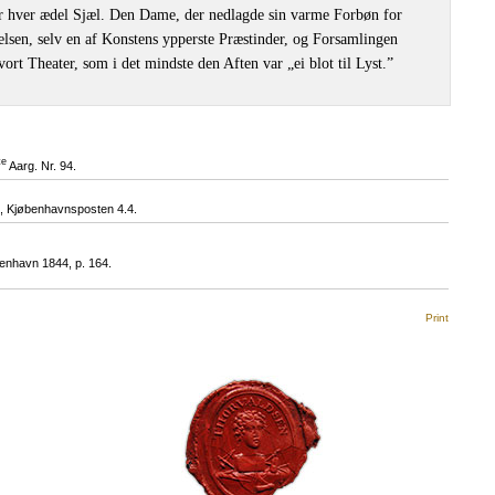
or hver ædel Sjæl. Den Dame, der nedlagde sin varme Forbøn for
elsen, selv en af Konstens ypperste Præstinder, og Forsamlingen
vort Theater, som i det mindste den Aften var „ei blot til Lyst.”
te
Aarg. Nr. 94.
 Kjøbenhavnsposten 4.4.
enhavn 1844, p. 164.
Print