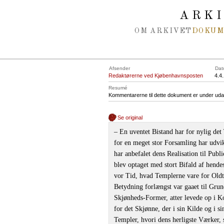
Spring navigation over
ARK
OM ARKIVET
DOKU
Afsender
Dat
Redaktørerne ved Kjøbenhavnsposten
4.4
Resumé
Kommentarerne til dette dokument er under uda
Se original
‒ En uventet Bistand har for nylig det
for en meget stor Forsamling har udvi
har anbefalet dens Realisation til Pub
blev optaget med stort Bifald af hende
vor Tid, hvad Templerne vare for Oldt
Betydning forlængst var gaaet til Grun
Skjønheds-Former, atter levede op i Kon
for det Skjønne, der i sin Kilde og i s
Templer, hvori dens herligste Værker