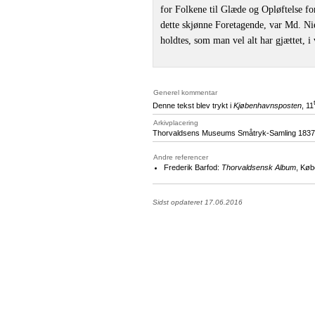
for Folkene til Glæde og Opløftelse f
dette skjønne Foretagende, var Md. Ni
holdtes, som man vel alt har gjættet, i 
Generel kommentar
Denne tekst blev trykt i
Kjøbenhavnsposten
, 11
Arkivplacering
Thorvaldsens Museums Småtryk-Samling 1837,
Andre referencer
Frederik Barfod:
Thorvaldsensk Album
, Køb
Sidst opdateret 17.06.2016