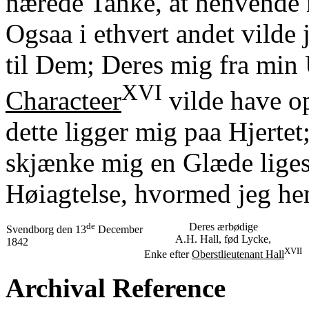
nærede Tanke, at henvende 
Ogsaa i ethvert andet vilde
til Dem; Deres mig fra mi
XVI
Characteer
vilde have o
dette ligger mig paa Hjertet
skjænke mig en Glæde liges
Høiagtelse, hvormed jeg he
de
Deres ærbødige
Svendborg den 13
December
A.H. Hall, fød Lycke,
1842
XVII
Enke efter
Oberstlieutenant Hall
Archival Reference