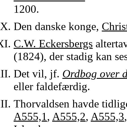
1200.
Den danske konge,
Chris
C.W. Eckersbergs
alterta
(1824), der stadig kan se
Det vil, jf.
Ordbog over d
eller faldefærdig.
Thorvaldsen havde tidlige
A555,1
,
A555,2
,
A555,3