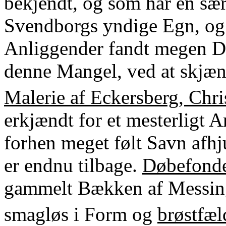
bekjendt, og som har en sær
Svendborgs yndige Egn, og
Anliggender fandt megen Dee
denne Mangel, ved at skjæn
Malerie af Eckersberg, Chr
erkjændt for et mesterligt A
forhen meget følt Savn afhj
er endnu tilbage.
Døbefond
gammelt Bækken af Messing 
smagløs i Form og
brøstfæl