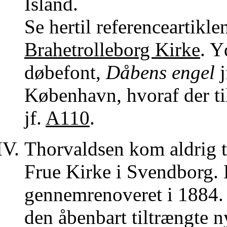
Island.
Se hertil referenceartik
Brahetrolleborg Kirke
. Y
døbefont,
Dåbens engel
j
København, hvoraf der ti
jf.
A110
.
Thorvaldsen kom aldrig ti
Frue Kirke i Svendborg. 
gennemrenoveret i 1884. 
den åbenbart tiltrængte 