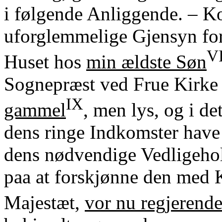
i følgende Anliggende. – Ko
uforglemmelige Gjensyn for
VI
Huset hos
min ældste Søn
Sognepræst ved Frue Kirke 
IX
gammel
, men lys, og i d
dens ringe Indkomster have 
dens nødvendige Vedligehold
paa at forskjønne den med 
Majestæt,
vor nu regjerend