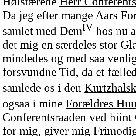
Høistærede
Herr Conferents
Da jeg efter mange Aars Fo
IV
samlet med Dem
hos nu 
det mig en særdeles stor Glæ
mindedes og med saa venlig
forsvundne Tid, da et fælle
samlede os i den
Kurtzhalsk
ogsaa i mine
Forældres Hu
Conferentsraaden ved hiint 
for mig, giver mig Frimodig