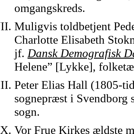
omgangskreds.
Muligvis toldbetjent Ped
Charlotte Elisabeth Stok
jf.
Dansk Demografisk D
Helene” [Lykke], folketæ
Peter Elias Hall (1805-ti
sognepræst i Svendborg 
sogn.
Vor Frue Kirkes
ældste mu