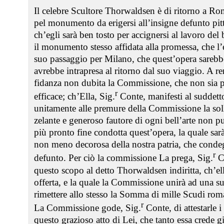
Il celebre Scultore Thorwaldsen è di ritorno a R
pel monumento da erigersi all’insigne defunto pit
ch’egli sarà ben tosto per accignersi al lavoro del
il monumento stesso affidata alla promessa, che l’
suo passaggio per Milano, che quest’opera sarebbe 
avrebbe intrapresa al ritorno dal suo viaggio. A re
fidanza non dubita la Commissione, che non sia 
r
efficace; ch’Ella, Sig.
Conte, manifesti al suddetto
unitamente alle premure della Commissione la sol
zelante e generoso fautore di ogni bell’arte non p
più pronto fine condotta quest’opera, la quale sarà
non meno decorosa della nostra patria, che condeg
r
defunto. Per ciò la commissione La prega, Sig.
Co
questo scopo al detto Thorwaldsen indiritta, ch’el
offerta, e la quale la Commissione unirà ad una su
rimettere allo stesso la Somma di mille Scudi rom
r
La Commissione gode, Sig.
Conte, di attestarle 
questo grazioso atto di Lei, che tanto essa crede