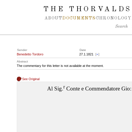
Spring navigation over
THE THORVALDS
ABOUT
DOCUMENTS
CHRONOLOGY
Search
Sender
Date
Benedetto Tordoro
27.1.1821
[
+
]
Abstract
The commentary for this letter is not available at the moment.
See Original
r
Al Sig.
Conte e Commendatore Gio: 