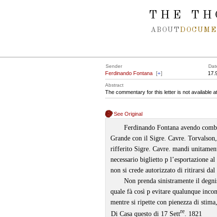
Spring navigation over
THE TH
ABOUT
DOCUME
Sender
Dat
Ferdinando Fontana
[
+
]
17.
Abstract
The commentary for this letter is not available 
See Original
Ferdinando Fontana avendo combina
Grande con il Sigre. Cavre. Torvalson,
rifferito Sigre. Cavre. mandi unitament
necessario biglietto p l’esportazione al
non si crede autorizzato di ritirarsi da
Non prenda sinistramente il degni
quale fà così p evitare qualunque inco
mentre si ripette con pienezza di stima,
re
Di Casa questo di 17 Sett
. 1821