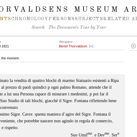
ORVALDSENS MUSEUM A
NTS
CHRONOLOGY
PERSONS
SUBJECTS
RELATED A
Search
The Documents Year by Year
e
Recipient
9.1821
Bertel Thorvaldsen
[
+
]
at the moment.
to la vendita di quattro blochi di marmo Statuario esistenti a Ripa
 al prezzo di paoli quindici p ogni palmo Romano, attende che il
e a lui una Persona capace di misurare i medesimi, p poi far il
 Suo Studio di tali blochi, giacchè il Sigre. Fontana riflettendo bene
l convenuto.
ssimo Sigre. Cavre. questa maniera d’agire del Sigre. Fontana il
nveniente, che potrebbe nascere non agindo in regola di comercio,
 e rispetto.
mo
mo
o
Suo Umil
. e Dev
. Ser