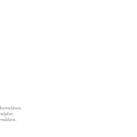
Thorvaldsen.
ulptor.
rvaldsen.