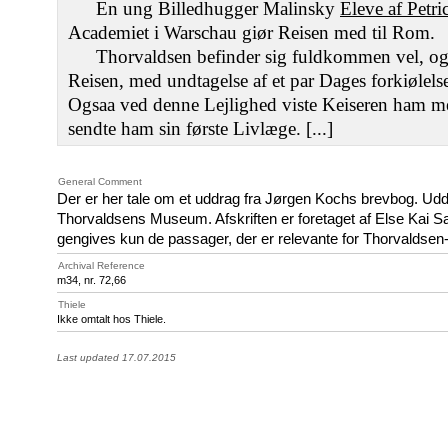
En ung Billedhugger Malinsky
Eleve af Petri
Academiet i Warschau giør Reisen med til Rom.
Thorvaldsen befinder sig fuldkommen vel, og h
Reisen, med undtagelse af et par Dages forkiølels
Ogsaa ved denne Lejlighed viste Keiseren ham
sendte ham sin første Livlæge. [...]
General Comment
Der er her tale om et uddrag fra Jørgen Kochs brevbog. Uddra
Thorvaldsens Museum. Afskriften er foretaget af Else Kai S
gengives kun de passager, der er relevante for Thorvaldsen
Archival Reference
m34, nr. 72,66
Thiele
Ikke omtalt hos Thiele.
Last updated 17.07.2015