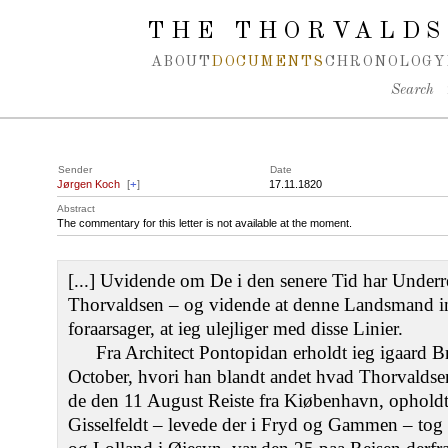
Spring navigation over
THE THORVALDS
ABOUT
DOCUMENTS
CHRONOLOGY
Search
Sender
Date
Jørgen Koch
[
+
]
17.11.1820
Abstract
The commentary for this letter is not available at the moment.
[...] Uvidende om De i den senere Tid har Underre
Thorvaldsen – og vidende at denne Landsmand in
foraarsager, at ieg ulejliger med disse Linier.
Fra Architect Pontopidan erholdt ieg igaard B
October, hvori han blandt andet hvad Thorvaldsen 
de den 11 August Reiste fra Kiøbenhavn, opholdt
Gisselfeldt – levede der i Fryd og Gammen – tog 