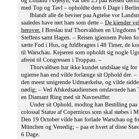
og Lolland i Øjesyn, var den 25 paa Reisen derfra 
med Top og Tavl – opholdte dem 6 Dage i Berlin
Iblandt alle de beviser paa Agtelse vor Landsm
saaledes have rørt ham som dette –
De kiender ve
herover.
I Breslau traf Thorvaldsen en Ungdoms
Steffens samt Hagen. – Reisen igiennem Polen for
sætte Fod i Hus, og fuldbragtes i 48 Timer, de k
til Warschau. Kejseren som opholdt sig nogle Ug
afreist til Congressen i Troppau. –
Thorvaldsen har ikke kundet undslaae sig for 
ugierne han end vilde forlænge sit Ophold der. – 
den meest smigrende Udmærkelse, og vilde sidde
nødig; – Ved Afskedsaudientsen omfavnede han 
en Diamant Ring med sit Navnesiffer.
Under sit Ophold, modtog han Bestilling paa 
colossal Statue af Copernicus som skal støbes i Me
Den 19 October vilde han forlade Warschau og fo
München og Venedig; – paa et hvert af disse Stæd
6 Dage.