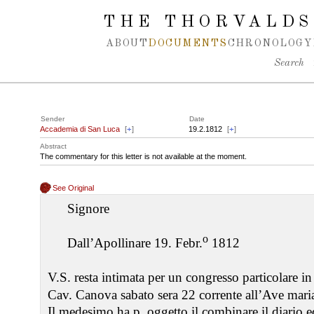
Spring navigation over
THE THORVALDS
ABOUT
DOCUMENTS
CHRONOLOGY
Search
Sender
Date
Accademia di San Luca
[
+
]
19.2.1812
[
+
]
Abstract
The commentary for this letter is not available at the moment.
See Original
Signore
o
Dall’Apollinare 19. Febr.
1812
V.S. resta intimata per un congresso particolare in
Cav. Canova sabato sera 22 corrente all’Ave mari
Il medesimo ha p. oggetto il combinare il diario e