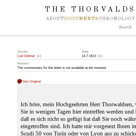
Spring navigation over
THE THORVALDS
ABOUT
DOCUMENTS
CHRONOLOGY
Search
Sender
Date
Carl Delmar
[
+
]
14.7.1813
[
+
]
Abstract
The commentary for this letter is not available at the moment.
See Original
Ich höre, mein Hochgeehrten Herr Thorwaldsen, 
Sie in wenigen Tagen hier eintreffen werden und b
daß es sich nicht so gefügt hat daß Sie noch wäh
eingetroffen sind. Ich hatte mir vorgesezt Ihnen
Scudi 50 von Turin oder von Lyon aus zu schicke