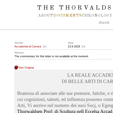
Spring navigation over
THE THORVALDS
ABOUT
DOCUMENTS
CHRONOLOGY
Search
Sender
Date
Accademia di Carrara
[
+
]
13.9.1818
[
+
]
Abstract
The commentary for this letter is not available at the moment.
See Original
LA REALE ACCADE
DI BELLE ARTI DI C
Bramosa di associare alle sue premure, fatiche, e 
cui cognizioni, talenti, ed influenza possono contr
Arti, Vi ascrive nel numero dei suoi Socj, o Egre
Thorwaldsen Prof: di Scultura nell Eccelsa Accad: 