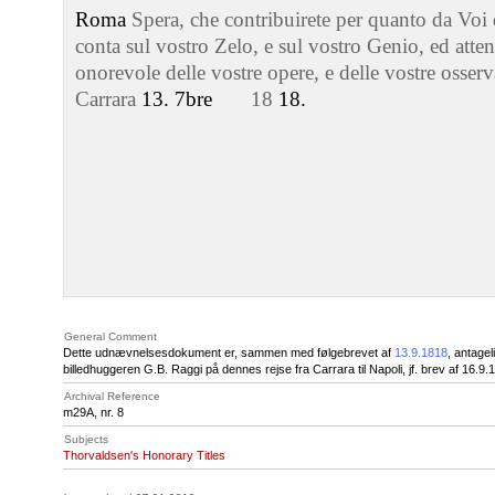
Roma
Spera, che contribuirete per quanto da Voi 
conta sul vostro Zelo, e sul vostro Genio, ed att
onorevole delle vostre opere, e delle vostre osserv
Carrara
13. 7bre
18
18.
General Comment
Dette udnævnelsesdokument er, sammen med følgebrevet af
13.9.1818
, antage
billedhuggeren G.B. Raggi på dennes rejse fra Carrara til Napoli, jf. brev af 16.9.
Archival Reference
m29A, nr. 8
Subjects
Thorvaldsen's Honorary Titles