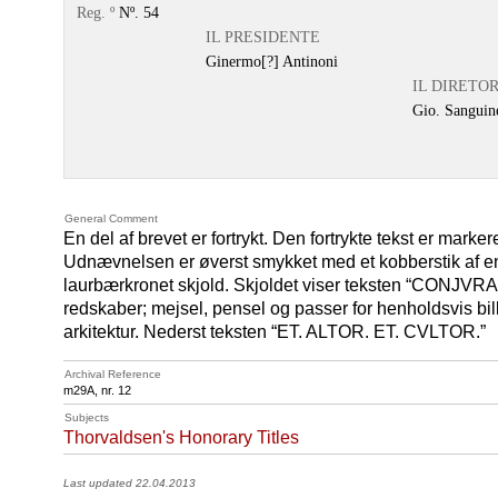
Reg. º
Nº. 54
IL PRESIDENTE
Ginermo[?] Antinoni
IL DIRETO
Gio. Sanguine
General Comment
En del af brevet er fortrykt. Den fortrykte tekst er marke
Udnævnelsen er øverst smykket med et kobberstik af en 
laurbærkronet skjold. Skjoldet viser teksten “CONJV
redskaber; mejsel, pensel og passer for henholdsvis bi
arkitektur. Nederst teksten “ET. ALTOR. ET. CVLTOR.”
Archival Reference
m29A, nr. 12
Subjects
Thorvaldsen's Honorary Titles
Last updated 22.04.2013