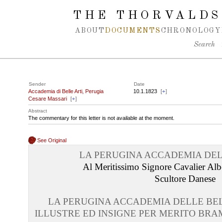
Spring navigation over
THE THORVALDS
ABOUT
DOCUMENTS
CHRONOLOGY
Search
Sender
Date
Accademia di Belle Arti, Perugia
10.1.1823
[
+
]
Cesare Massari
[
+
]
Abstract
The commentary for this letter is not available at the moment.
See Original
LA PERUGINA ACCADEMIA DEL
Al Meritissimo Signore Cavalier Al
Scultore Danese
LA PERUGINA ACCADEMIA DELLE BEL
ILLUSTRE ED INSIGNE PER MERITO BRA