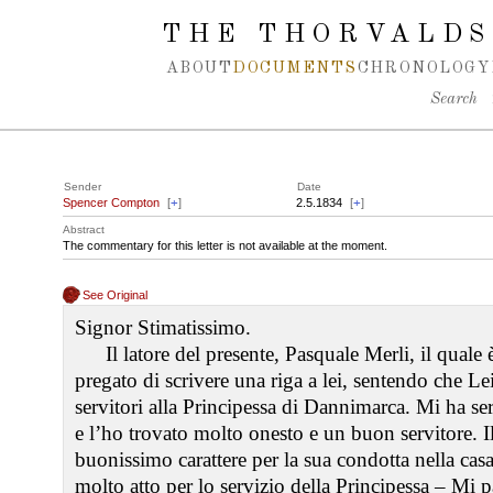
Spring navigation over
THE THORVALDS
ABOUT
DOCUMENTS
CHRONOLOGY
Search
Sender
Date
Spencer Compton
[
+
]
2.5.1834
[
+
]
Abstract
The commentary for this letter is not available at the moment.
See Original
Signor Stimatissimo.
Il latore del presente, Pasquale Merli, il quale 
pregato di scrivere una riga a lei, sentendo che 
servitori alla Principessa di Dannimarca. Mi ha ser
e l’ho trovato molto onesto e un buon servitore. I
buonissimo carattere per la sua condotta nella cas
molto atto per lo servizio della Principessa – Mi p